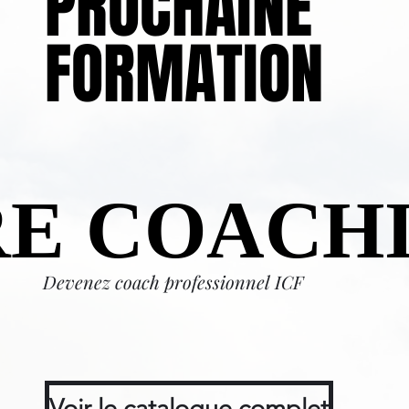
PROCHAINE
PROCHAINE
FORMATION
FORMATION
E COACH
E COACH
Devenez coach professionnel ICF
Voir le catalogue complet