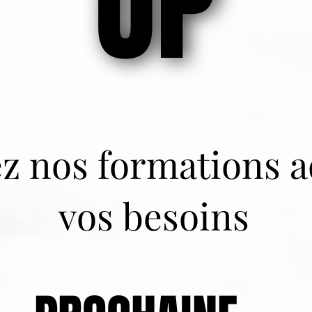
UP
UP
z nos formations a
vos besoins