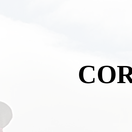
COR
COR