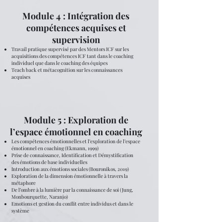
Module 4 : Intégration des
compétences acquises et
supervision
Travail pratique supervisé par des Mentors ICF sur les
acquisitions des compétences ICF tant dans le coaching
individuel que dans le coaching des équipes
Teach back et métacognition sur les connaissances
acquises
Module 5 : Exploration de
l’espace émotionnel en coaching
Les compétences émotionnelles et l’exploration de l’espace
émotionnel en coaching (Ekmann, 1999)
Prise de connaissance, Identification et Démystification
des émotions de base individuelles
Introduction aux émotions sociales (Bouronikos, 2019)
Exploration de la dimension émotionnelle à travers la
métaphore
De l’ombre à la lumière par la connaissance de soi (Jung,
Monbourquette, Naranjo)
Emotions et gestion du conflit entre individus et dans le
système