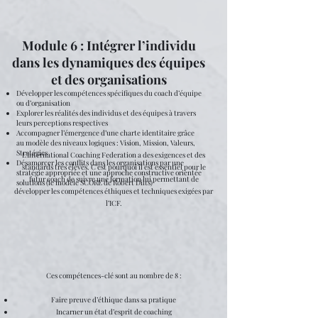
Module 6 : Intégrer l’individu
dans les dynamiques des équipes
et des organisations
Développer les compétences spécifiques du coach d’équipe
ou d’organisation
Explorer les réalités des individus et des équipes à travers
leurs perceptions respectives
Accompagner l’émergence d’une charte identitaire grâce
au modèle des niveaux logiques : Vision, Mission, Valeurs,
Stratégies
L’International Coaching Federation a des exigences et des
Désamorcer les conflits dans les organisations par une
standards très élevés. C’est pourquoi il est essentiel pour le
stratégie appropriée et une approche constructive orientée
futur coach de suivre une formation lui permettant de
solutions (le modèle SCORE de Robert Dilts)
développer les compétences éthiques et techniques exigées par
l’ICF.
Ces compétences-clé sont au nombre de 8 :
Faire preuve d’éthique dans sa pratique
Incarner un état d’esprit de coaching