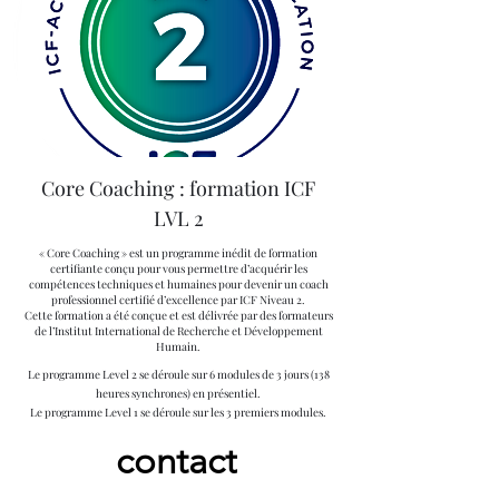
Core Coaching : formation ICF
LVL 2
« Core Coaching » est un programme inédit de formation
certifiante conçu pour vous permettre d’acquérir les
compétences techniques et humaines pour devenir un coach
professionnel certifié d’excellence par ICF Niveau 2.
Cette formation a été conçue et est délivrée par des formateurs
de l’Institut International de Recherche et Développement
Humain.
Le programme Level 2 se déroule sur 6 modules de 3 jours (138
heures synchrones) en présentiel.
Le programme Level 1 se déroule sur les 3 premiers modules.
contact