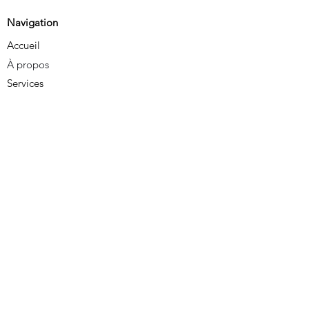
Navigation
Accueil
À propos
Services
Contact
Services
Coaching professionnel
Formation
Accompagnement d'équipes
Transformation des organisations
Contact
mouvement.coaching@gmail.com