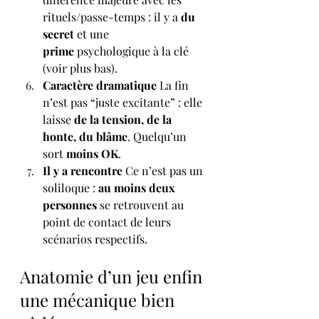
rituels/passe-temps : il y a 
du 
secret
 et une 
prime
 psychologique à la clé 
(voir plus bas).
Caractère dramatique 
La fin 
n’est pas “juste excitante” : elle 
laisse 
de la tension, de la 
honte, du blâme
. Quelqu’un 
sort 
moins OK
.
Il y a rencontre 
Ce n’est pas un 
soliloque : 
au moins deux 
personnes
 se retrouvent au 
point de contact de leurs 
scénarios respectifs.
Anatomie d’un jeu enfin 
une mécanique bien 