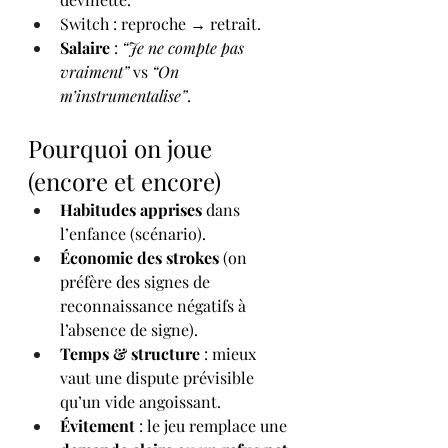
Switch : reproche → retrait.
Salaire
 : 
“Je ne compte pas 
vraiment”
 vs 
“On 
m’instrumentalise”
.
Pourquoi on joue 
(encore et encore)
Habitudes apprises
 dans 
l’enfance (scénario).
Économie des strokes
 (on 
préfère des signes de 
reconnaissance négatifs à 
l’absence de signe).
Temps & structure
 : mieux 
vaut une dispute prévisible 
qu’un vide angoissant.
Évitement
 : le jeu remplace une 