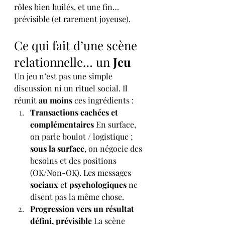
rôles bien huilés, et une fin… 
prévisible (et rarement joyeuse).
Ce qui fait d’une scène 
relationnelle… un 
Jeu
Un jeu n’est pas une simple 
discussion ni un rituel social. Il 
réunit 
au moins
 ces ingrédients :
Transactions cachées et 
complémentaires 
En surface, 
on parle boulot / logistique ; 
sous la surface
, on négocie des 
besoins et des positions 
(OK/Non-OK). Les messages 
sociaux
 et 
psychologiques
 ne 
disent pas la même chose.
Progression vers un résultat 
défini, prévisible 
La scène 