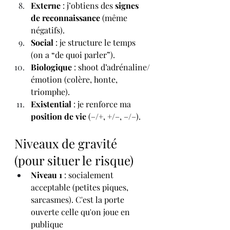
Externe
 : j’obtiens des 
signes 
de reconnaissance
 (même 
négatifs).
Social
 : je structure le temps 
(on a “de quoi parler”).
Biologique
 : shoot d’adrénaline/
émotion (colère, honte, 
triomphe).
Existential
 : je renforce ma 
position de vie
 (–/+, +/–, –/–).
Niveaux de gravité 
(pour situer le risque)
Niveau 1
 : socialement 
acceptable (petites piques, 
sarcasmes). C'est la porte 
ouverte celle qu'on joue en 
publique