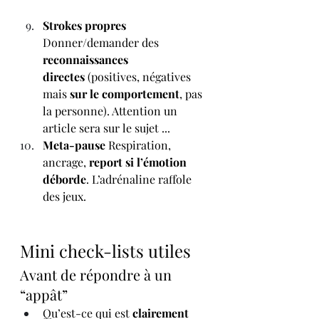
Strokes propres 
Donner/demander des 
reconnaissances 
directes
 (positives, négatives 
mais 
sur le comportement
, pas 
la personne). Attention un 
article sera sur le sujet ...
Meta-pause 
Respiration, 
ancrage, 
report si l’émotion 
déborde
. L’adrénaline raffole 
des jeux.
Mini check-lists utiles
Avant de répondre à un 
“appât”
Qu’est-ce qui est 
clairement 