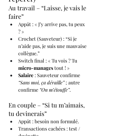
Au travail – “Laisse, je vais le 
faire”
Appât : « J’y arrive pas, tu peux 
? »
Crochet (Sauveteur) : “Si je 
n’aide pas, je suis une mauvaise 
collègue.”
Switch final : « Tu vois ? Tu 
micro-manages
 tout ! »
Salaire
 : Sauveteur confirme 
“Sans moi, ça déraille”
 ; autre 
confirme 
“On m’étouffe”
.
En couple – “Si tu m’aimais, 
tu devinerais”
Appât : besoin non formulé.
Transactions cachées : test / 
devinette.