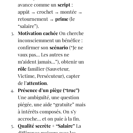
avance comme un 
script
 : 
appât → crochet → montée → 
retournement → 
prime
 (le 
“salaire”).
Motivation cachée 
On cherche 
inconsciemment un bénéfice : 
confirmer son 
scénario
 (“Je ne 
vaux pas… Les autres ne 
m’aident jamais…”), obtenir un 
rôle
 familier (Sauveteur, 
Victime, Persécuteur), capter 
de l’
attention
.
Présence d’un piège (“truc”) 
Une ambiguïté, une question 
piégée, une aide “gratuite” mais 
à intérêts composés. On s’y 
accroche… et on paie à la fin.
Qualité secrète + “Salaire” 
La 
différence majeure avec les 