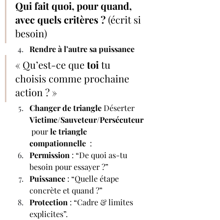
Qui fait quoi, pour quand, 
avec quels critères ?
 (écrit si 
besoin)
Rendre à l’autre sa puissance
« Qu’est-ce que 
toi
 tu 
choisis comme prochaine 
action ? »
Changer de triangle 
Déserter 
Victime/Sauveteur/Persécuteur
 pour 
le triangle 
compationnelle 
 :
Permission
 : “De quoi as-tu 
besoin pour essayer ?”
Puissance
 : “Quelle étape 
concrète et quand ?”
Protection
 : “Cadre & limites 
explicites”.