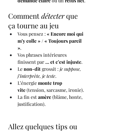
demande claire
 ou un 
refus net
.
Comment 
détecter
 que 
ça tourne au jeu
Vous pensez : 
« Encore moi qui 
m’y colle »
 / 
« Toujours pareil 
»
.
Vos phrases intérieures 
finissent par 
… et c’est injuste
.
Le 
non-dit
 grossit : 
je suppose, 
j’interprète, je teste
.
L’énergie 
monte trop 
vite
 (tension, sarcasme, ironie).
La fin est 
amère
 (blâme, honte, 
justification).
Allez quelques tips ou 