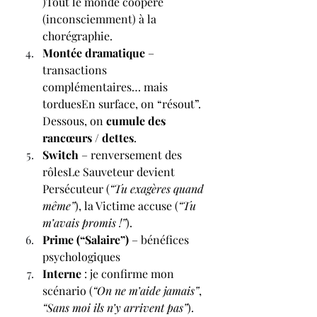
)Tout le monde coopère 
(inconsciemment) à la 
chorégraphie.
Montée dramatique
 – 
transactions 
complémentaires… mais 
torduesEn surface, on “résout”. 
Dessous, on 
cumule des 
rancœurs / dettes
.
Switch
 – renversement des 
rôlesLe Sauveteur devient 
Persécuteur (
“Tu exagères quand 
même”
), la Victime accuse (
“Tu 
m’avais promis !”
).
Prime (“Salaire”)
 – bénéfices 
psychologiques
Interne
 : je confirme mon 
scénario (
“On ne m’aide jamais”
, 
“Sans moi ils n’y arrivent pas”
).