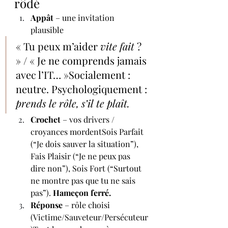
rôdé
Appât
 – une invitation 
plausible
« Tu peux m’aider 
vite fait
 ? 
» / « Je ne comprends jamais 
avec l’IT… »Socialement : 
neutre. Psychologiquement : 
prends le rôle, s’il te plaît.
Crochet
 – vos drivers / 
croyances mordentSois Parfait 
(“Je dois sauver la situation”), 
Fais Plaisir (“Je ne peux pas 
dire non”), Sois Fort (“Surtout 
ne montre pas que tu ne sais 
pas”). 
Hameçon ferré.
Réponse
 – rôle choisi 
(Victime/Sauveteur/Persécuteur