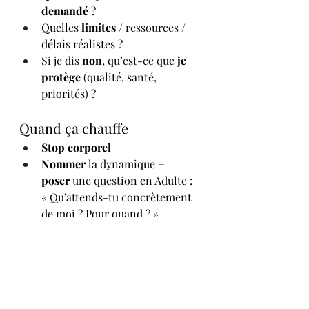
demandé
 ?
Quelles 
limites
 / ressources / 
délais réalistes ?
Si je dis 
non
, qu’est-ce que 
je 
protège
 (qualité, santé, 
priorités) ?
Quand ça chauffe
Stop corporel
Nommer
 la dynamique + 
poser
 une question en Adulte :
« Qu’attends-tu concrètement 
de moi ? Pour quand ? »
Après coup (hygiène anti-
rejeu)
Quel a été 
mon rôle
 préféré ?
Quel 
salaire
 ai-je touché ? 